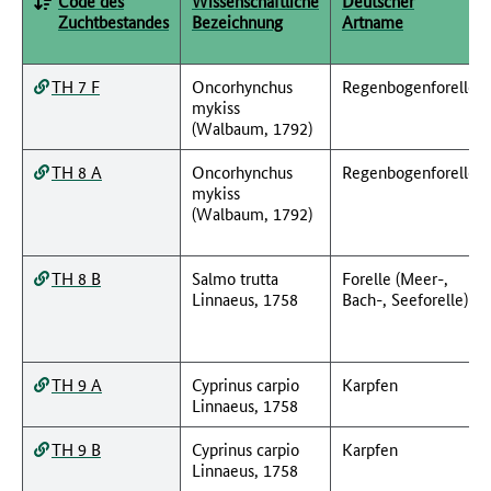
Code des
Wissenschaftliche
Deutscher
Zuchtbestandes
Bezeichnung
Artname
TH 7 F
Oncorhynchus
Regenbogenforelle
mykiss
(Walbaum, 1792)
TH 8 A
Oncorhynchus
Regenbogenforelle
mykiss
(Walbaum, 1792)
TH 8 B
Salmo trutta
Forelle (Meer-,
Linnaeus, 1758
Bach-, Seeforelle)
TH 9 A
Cyprinus carpio
Karpfen
Linnaeus, 1758
TH 9 B
Cyprinus carpio
Karpfen
Linnaeus, 1758