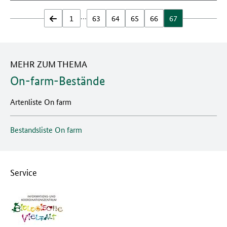
…
zurück
1
63
64
65
66
67
MEHR ZUM THEMA
On-farm-Bestände
Artenliste On farm
Bestandsliste On farm
Service