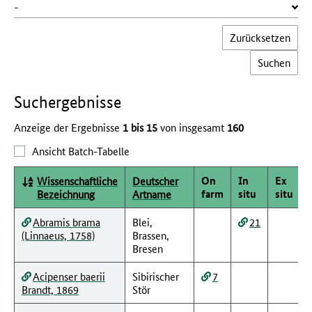
Zurücksetzen
Such­ergebnisse
Anzeige der Ergebnisse
1 bis 15
von insgesamt
160
Ansicht Batch-Tabelle
On
In
Ex
Wissenschaftliche
Deutscher
farm
situ
situ
Bezeichnung
Artname
Abramis brama
Blei,
21
(Linnaeus, 1758)
Brassen,
Bresen
Acipenser baerii
Sibirischer
7
Brandt, 1869
Stör