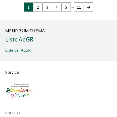
…
1
2
3
4
5
11
vor
MEHR ZUM THEMA
Liste AqGR
Liste der AqGR
Service
ENGLISH