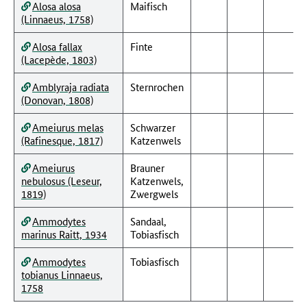
Alosa alosa
Maifisch
(Linnaeus, 1758)
Alosa fallax
Finte
(Lacepède, 1803)
Amblyraja radiata
Sternrochen
(Donovan, 1808)
Ameiurus melas
Schwarzer
(Rafinesque, 1817)
Katzenwels
Ameiurus
Brauner
nebulosus (Leseur,
Katzenwels,
1819)
Zwergwels
Ammodytes
Sandaal,
marinus Raitt, 1934
Tobiasfisch
Ammodytes
Tobiasfisch
tobianus Linnaeus,
1758