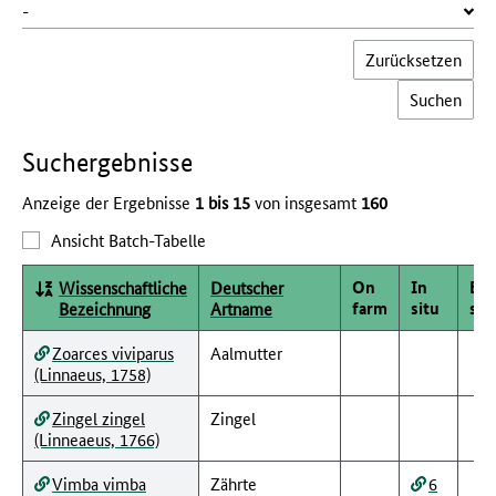
Zurücksetzen
Such­ergebnisse
Anzeige der Ergebnisse
1 bis 15
von insgesamt
160
Ansicht Batch-Tabelle
On
In
Ex
Wissenschaftliche
Deutscher
farm
situ
sit
Bezeichnung
Artname
Zoarces viviparus
Aalmutter
(Linnaeus, 1758)
Zingel zingel
Zingel
(Linneaeus, 1766)
Vimba vimba
Zährte
6