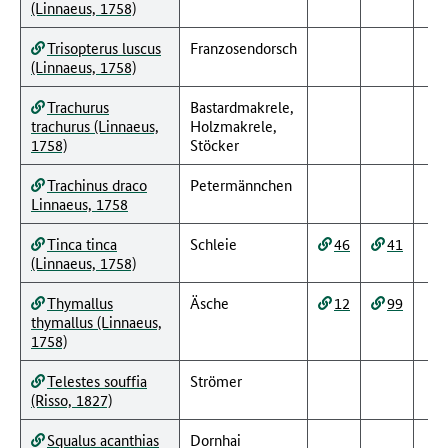
(Linnaeus, 1758)
Trisopterus luscus
Franzosendorsch
(Linnaeus, 1758)
Trachurus
Bastardmakrele,
trachurus (Linnaeus,
Holzmakrele,
1758)
Stöcker
Trachinus draco
Petermännchen
Linnaeus, 1758
Tinca tinca
Schleie
46
41
(Linnaeus, 1758)
Thymallus
Äsche
12
99
thymallus (Linnaeus,
1758)
Telestes souffia
Strömer
(Risso, 1827)
Squalus acanthias
Dornhai