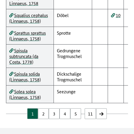
Linnaeus, 1758
Squalius cephalus
Döbel
10
(Linnaeus, 1758)
Sprattus sprattus
Sprotte
(Linnaeus, 1758)
Spisula
Gedrungene
subtruncata (da
Trogmuschel
Costa, 1778)
Spisula solida
Dickschalige
(Linnaeus, 1758)
Trogmuschel
Solea solea
Seezunge
(Linnaeus, 1758)
…
1
2
3
4
5
11
vor