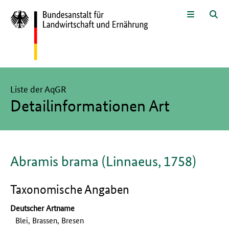
Zum Seiteninhalt
Zur Suche
Zur Hauptnavigation
Zur Sprachwahl und Metanavigati
Zur Fußnavigation
Menü
Suc
Hier beginnt der Hauptinhalt dieser Seite
Liste der AqGR
Detailinformationen Art
Abramis brama (Linnaeus, 1758)
Taxonomische Angaben
Deutscher Artname
Blei, Brassen, Bresen