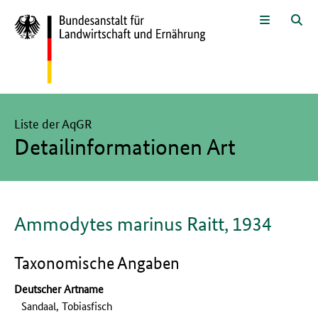
Zum Seiteninhalt
Zur Suche
Zur Hauptnavigation
Zur Sprachwahl und Metanavigati
Zur Fußnavigation
Menü
Suc
Hier beginnt der Hauptinhalt dieser Seite
Liste der AqGR
Detailinformationen Art
Ammodytes marinus Raitt, 1934
Taxonomische Angaben
Deutscher Artname
Sandaal, Tobiasfisch