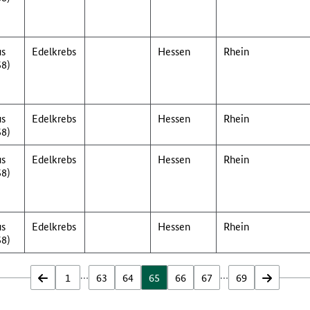
us
Edelkrebs
Hessen
Rhein
58)
us
Edelkrebs
Hessen
Rhein
58)
us
Edelkrebs
Hessen
Rhein
58)
us
Edelkrebs
Hessen
Rhein
58)
…
…
zurück
1
63
64
65
66
67
69
vor