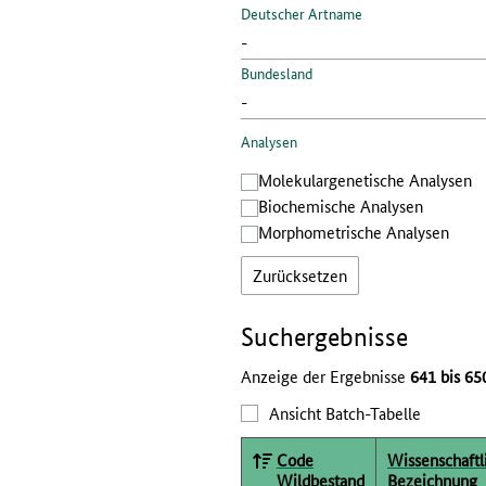
Deutscher Artname
Bundesland
Analysen
Molekular­genetische Analysen
Bio­chemische Analysen
Morphometrische Analysen
Zurücksetzen
Such­ergebnisse
Anzeige der Ergebnisse
641 bis 65
Ansicht Batch-Tabelle
Code
Wissenschaftl
Wildbestand
Bezeichnung