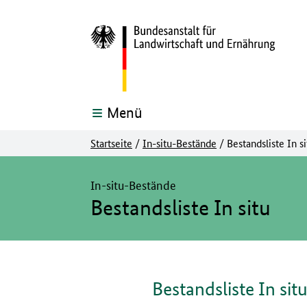
Menü
Startseite
/
In-situ-Bestände
/
Bestandsliste In si
Hier beginnt der Hauptinhalt dieser Seite
In-situ-Bestände
Bestandsliste In situ
Bestandsliste In sit