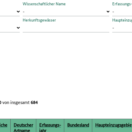
Wissenschaftlicher Name
Erfassungs
Herkunftsgewässer
Haupteinzu
0
von insgesamt
684
iche
Deutscher
Erfassungs­
Bundesland
Haupteinzugsgebie
Artname
jahr