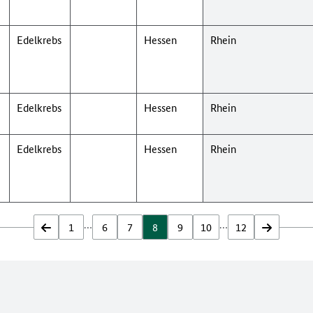
Edelkrebs
Hessen
Rhein
Edelkrebs
Hessen
Rhein
Edelkrebs
Hessen
Rhein
…
…
zurück
1
6
7
8
9
10
12
vor