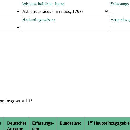
Wissenschaftlicher Name
Erfassungs
Herkunftsgewässer
Haupteinzu
on insgesamt
113
e
Deutscher
Erfassungs­
Bundesland
Haupteinzugsgebie
Artname
jahr