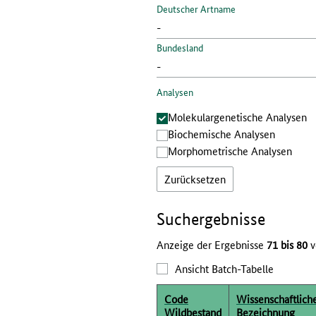
Deutscher Artname
Bundesland
Analysen
Molekular­genetische Analysen
Bio­chemische Analysen
Morphometrische Analysen
Zurücksetzen
Such­ergebnisse
Anzeige der Ergebnisse
71 bis 80
v
Ansicht Batch-Tabelle
Code
Wissenschaftlich
Wildbestand
Bezeichnung