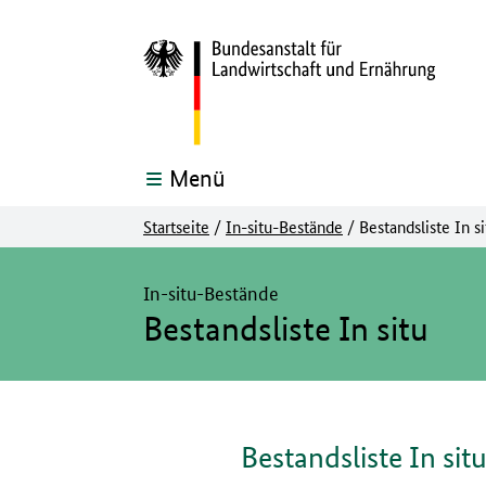
Menü
Startseite
/
In-situ-Bestände
/
Bestandsliste In si
Hier beginnt der Hauptinhalt dieser Seite
In-situ-Bestände
Bestandsliste In situ
Bestandsliste In sit