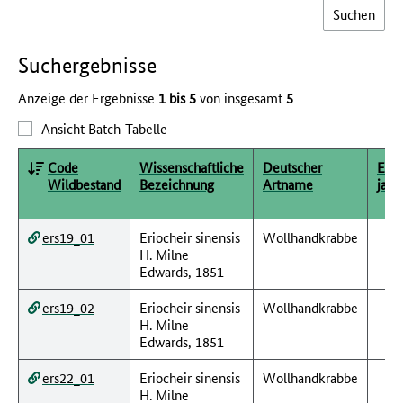
Such­ergebnisse
Anzeige der Ergebnisse
1 bis 5
von insgesamt
5
Ansicht Batch-Tabelle
Code
Wissenschaftliche
Deutscher
Erfa
Wildbestand
Bezeichnung
Artname
jahr
ers19_01
Eriocheir sinensis
Wollhandkrabbe
H. Milne
Edwards, 1851
ers19_02
Eriocheir sinensis
Wollhandkrabbe
H. Milne
Edwards, 1851
ers22_01
Eriocheir sinensis
Wollhandkrabbe
H. Milne