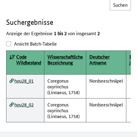
Such­ergebnisse
Anzeige der Ergebnisse
1 bis 2
von insgesamt
2
Ansicht Batch-Tabelle
Code
Wissenschaftliche
Deutscher
Erf
Wildbestand
Bezeichnung
Artname
jahr
hou28_01
Coregonus
Nordseeschnäpel
oxyrinchus
(Linnaeus, 1758)
hou28_02
Coregonus
Nordseeschnäpel
oxyrinchus
(Linnaeus, 1758)