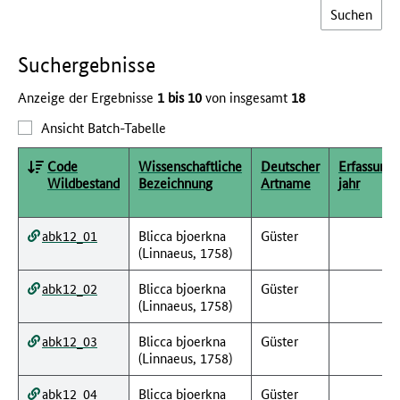
Such­ergebnisse
Anzeige der Ergebnisse
1 bis 10
von insgesamt
18
Ansicht Batch-Tabelle
Code
Wissenschaftliche
Deutscher
Erfassungs
Wildbestand
Bezeichnung
Artname
jahr
abk12_01
Blicca bjoerkna
Güster
(Linnaeus, 1758)
abk12_02
Blicca bjoerkna
Güster
(Linnaeus, 1758)
abk12_03
Blicca bjoerkna
Güster
(Linnaeus, 1758)
abk12_04
Blicca bjoerkna
Güster