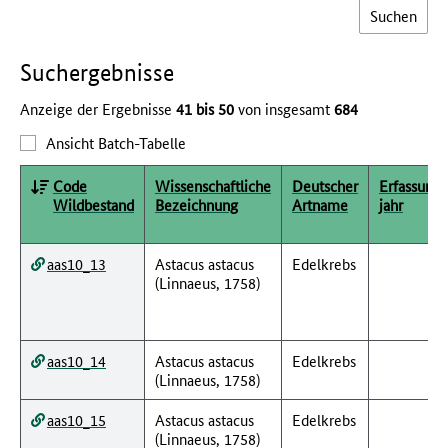
Such­ergebnisse
Anzeige der Ergebnisse
41 bis 50
von insgesamt
684
Ansicht Batch-Tabelle
Code
Wissenschaftliche
Deutscher
Erfassungs
Wildbestand
Bezeichnung
Artname
jahr
aas10_13
Astacus astacus
Edelkrebs
(Linnaeus, 1758)
aas10_14
Astacus astacus
Edelkrebs
(Linnaeus, 1758)
aas10_15
Astacus astacus
Edelkrebs
(Linnaeus, 1758)