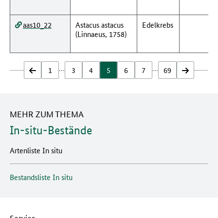
aas10_22
Astacus astacus
Edelkrebs
(Linnaeus, 1758)
…
…
zurück
1
3
4
5
6
7
69
vor
MEHR ZUM THEMA
In-situ-Bestände
Artenliste In situ
Bestandsliste In situ
Service