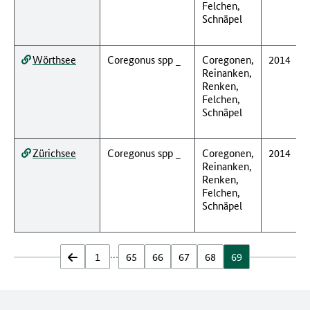
Felchen,
Schnäpel
Wörthsee
Coregonus spp _
Coregonen,
2014
Reinanken,
Renken,
Felchen,
Schnäpel
Zürichsee
Coregonus spp _
Coregonen,
2014
Reinanken,
Renken,
Felchen,
Schnäpel
…
zurück
1
65
66
67
68
69