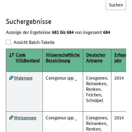
Such­ergebnisse
Anzeige der Ergebnisse
681 bis 684
von insgesamt
684
Ansicht Batch-Tabelle
Code
Wissenschaftliche
Deutscher
Erfassun
Wildbestand
Bezeichnung
Artname
jahr
Walensee
Coregonus spp _
Coregonen,
2014
Reinanken,
Renken,
Felchen,
Schnäpel
Weissensee
Coregonus spp _
Coregonen,
2014
Reinanken,
Renken,