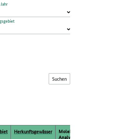
-Jahr
gsgebiet
Molekular­genetische
Bio­
biet
Herkunftsgewässer
Analysen
chemische