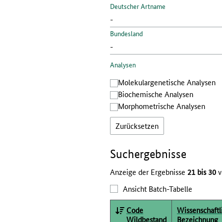
Deutscher Artname
Bundesland
Analysen
Molekular­genetische Analysen
Bio­chemische Analysen
Morphometrische Analysen
Zurücksetzen
Such­ergebnisse
Anzeige der Ergebnisse
21 bis 30
v
Ansicht Batch-Tabelle
Code
Wissenschaftl
Wildbestand
Bezeichnung