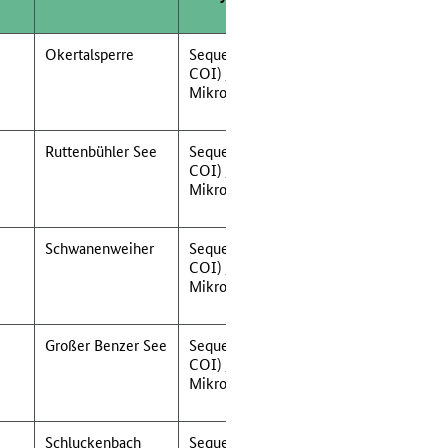
Analysen
Okertalsperre
Sequenzanalyse (mt-
COI) /
Mikrosatellitenanalyse
Ruttenbühler See
Sequenzanalyse (mt-
COI) /
Mikrosatellitenanalyse
Schwanenweiher
Sequenzanalyse (mt-
COI) /
Mikrosatellitenanalyse
Großer Benzer See
Sequenzanalyse (mt-
COI) /
Mikrosatellitenanalyse
Schluckenbach
Sequenzanalyse (mt-