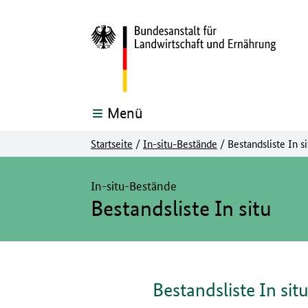
Menü
Startseite
/
In-situ-Bestände
/
Bestandsliste In si
Hier beginnt der Hauptinhalt dieser Seite
In-situ-Bestände
Bestandsliste In situ
Bestandsliste In sit