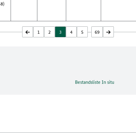
58)
…
zurück
1
2
3
4
5
69
vor
Bestandsliste In situ