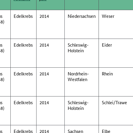
us
Edelkrebs
2014
Niedersachsen
Weser
58)
us
Edelkrebs
2014
Schleswig-
Eider
58)
Holstein
us
Edelkrebs
2014
Nordrhein-
Rhein
58)
Westfalen
us
Edelkrebs
2014
Schleswig-
Schlei/Trawe
58)
Holstein
us
Edelkrebs
2014
Sachsen
Elbe