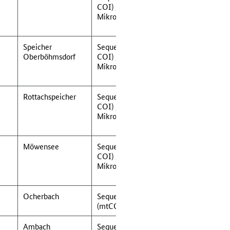
COI) /
Mikrosatellitenanalyse
Speicher
Sequenzanalyse (mt-
Oberböhmsdorf
COI) /
Mikrosatellitenanalyse
Rottachspeicher
Sequenzanalyse (mt-
COI) /
Mikrosatellitenanalyse
Möwensee
Sequenzanalyse (mt-
COI) /
Mikrosatellitenanalyse
Ocherbach
Sequenzanalyse
(mtCOI & 16S-rRNA)
Ambach
Sequenzanalyse