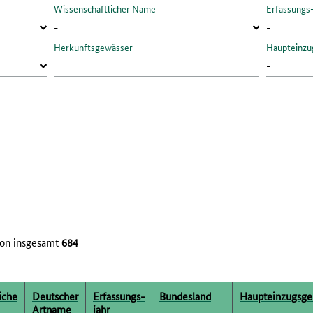
Wissenschaftlicher Name
Erfassungs
Herkunftsgewässer
Haupteinzu
on insgesamt
684
iche
Deutscher
Erfassungs­
Bundesland
Haupteinzugsge
Artname
jahr