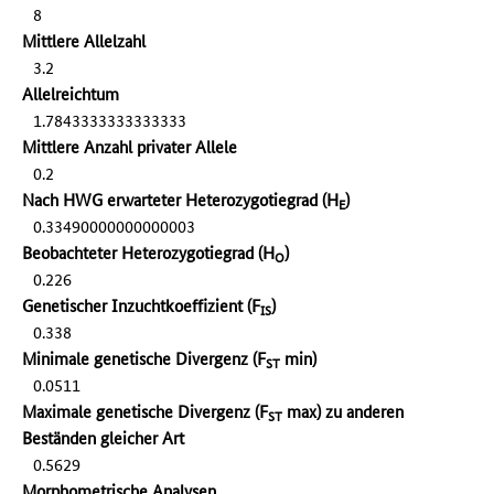
8
Mittlere Allelzahl
3.2
Allelreichtum
1.7843333333333333
Mittlere Anzahl privater Allele
0.2
Nach HWG erwarteter Heterozygotiegrad (H
)
E
0.33490000000000003
Beobachteter Heterozygotiegrad (H
)
O
0.226
Genetischer Inzuchtkoeffizient (F
)
IS
0.338
Minimale genetische Divergenz (F
min)
ST
0.0511
Maximale genetische Divergenz (F
max) zu anderen
ST
Beständen gleicher Art
0.5629
Morphometrische Analysen