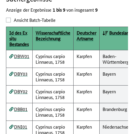
Anzeige der Ergebnisse
1 bis 9
von insgesamt
9
Ansicht Batch-Tabelle
Id des Ex
Wissenschaftliche
Deutscher
Bundesland
situ
Bezeichnung
Artname
Bestandes
DBW01
Cyprinus carpio
Karpfen
Baden-
Linnaeus, 1758
Württemberg
DBY03
Cyprinus carpio
Karpfen
Bayern
Linnaeus, 1758
DBY02
Cyprinus carpio
Karpfen
Bayern
Linnaeus, 1758
DBB01
Cyprinus carpio
Karpfen
Brandenburg
Linnaeus, 1758
DNI01
Cyprinus carpio
Karpfen
Niedersachsen
Linnaeus, 1758