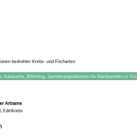
ionen bedrohter Krebs- und Fischarten
, Karausche, Bitterling, Spenderpopulationen für Nachzuchten in Tei
her Artname
), Edelkrebs
n