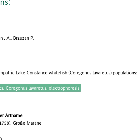
ns:
n J.A., Brzuzan P.
mpatric Lake Constance whitefish (Coregonus lavaretus) populations:
s, Coregonus lavaretus, electrophoresis
her Artname
 1758), Große Maräne
n