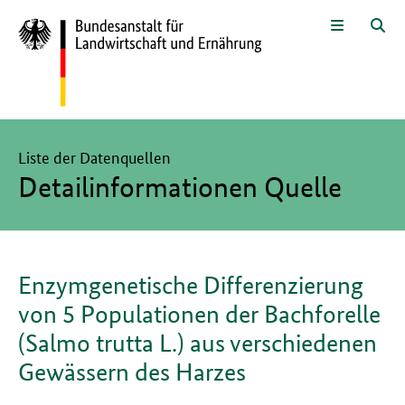
Zum Seiteninhalt
Zur Suche
Zur Hauptnavigation
Zur Sprachwahl und Metanavigati
Zur Fußnavigation
Menü
Suc
Hier beginnt der Hauptinhalt dieser Seite
Liste der Datenquellen
Detailinformationen Quelle
Enzymgenetische Differenzierung
von 5 Populationen der Bachforelle
(Salmo trutta L.) aus verschiedenen
Gewässern des Harzes