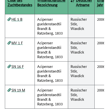
Code des
Wissenschaftliche
Deutscher
Erfassu
Zuchtbestandes
Bezeichnung
Artname
jahr
HE 5 B
Acipenser
Russischer
2006
gueldenstaedtii
Stör,
Brandt &
Waxdick
Ratzeberg, 1833
MV 1 F
Acipenser
Russischer
2006
gueldenstaedtii
Stör,
Brandt &
Waxdick
Ratzeberg, 1833
SN 16 F
Acipenser
Russischer
2006
gueldenstaedtii
Stör,
Brandt &
Waxdick
Ratzeberg, 1833
SN 19 M
Acipenser
Russischer
2006
gueldenstaedtii
Stör,
Brandt &
Waxdick
Ratzeberg, 1833