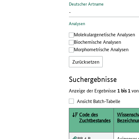
Deutscher Artname
Analysen
Molekular­genetische Analysen
Bio­chemische Analysen
Morphometrische Analysen
Zurücksetzen
Such­ergebnisse
Anzeige der Ergebnisse
1 bis 1
von
Ansicht Batch-Tabelle
Code des
Wissenscha
Zuchtbestandes
Bezeichnu
BB 4 B
Acipenser 