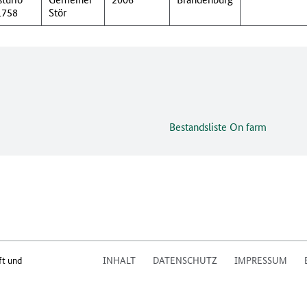
1758
Stör
Bestandsliste On farm
ft und
INHALT
DATENSCHUTZ
IMPRESSUM