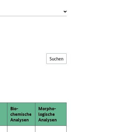
Bio­
Morpho­
chemische
logische
Analysen
Analysen