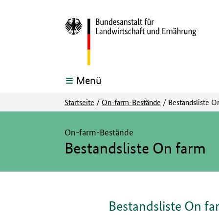
Menü
Startseite
/
On-farm-Bestände
/
Bestandsliste O
Hier beginnt der Hauptinhalt dieser Seite
On-farm-Bestände
Bestandsliste On farm
Bestandsliste On f