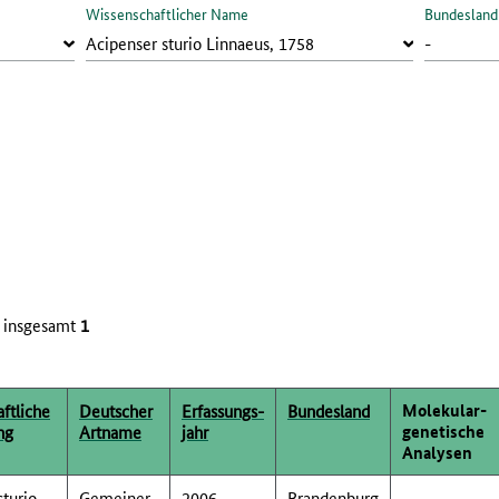
Wissenschaftlicher Name
Bundesland
 insgesamt
1
Molekular­
ftliche
Deutscher
Erfassungs­
Bundesland
genetische
ng
Artname
jahr
Analysen
sturio
Gemeiner
2006
Brandenburg