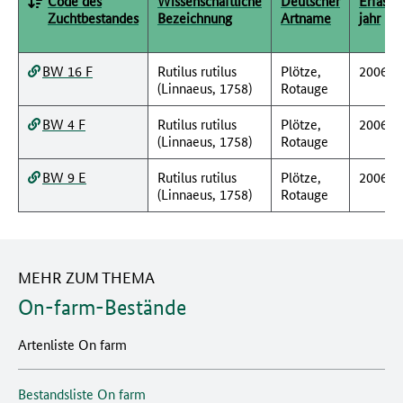
Code des
Wissenschaftliche
Deutscher
Erfassu
Zuchtbestandes
Bezeichnung
Artname
jahr
BW 16 F
Rutilus rutilus
Plötze,
2006
(Linnaeus, 1758)
Rotauge
BW 4 F
Rutilus rutilus
Plötze,
2006
(Linnaeus, 1758)
Rotauge
BW 9 E
Rutilus rutilus
Plötze,
2006
(Linnaeus, 1758)
Rotauge
MEHR ZUM THEMA
On-farm-Bestände
Artenliste On farm
Bestandsliste On farm