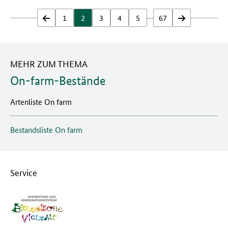
…
zurück
1
2
3
4
5
67
vor
MEHR ZUM THEMA
On-farm-Bestände
Artenliste On farm
Bestandsliste On farm
Service