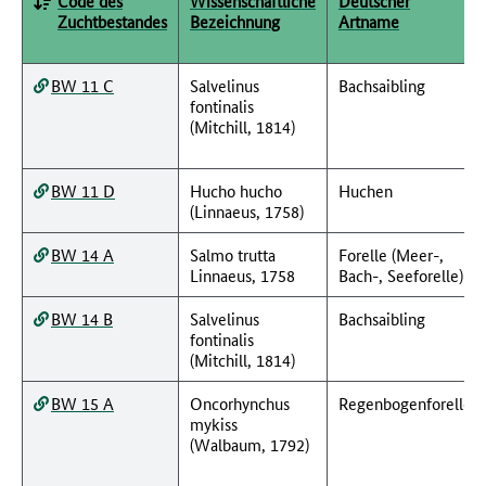
Code des
Wissenschaftliche
Deutscher
Zuchtbestandes
Bezeichnung
Artname
BW 11 C
Salvelinus
Bachsaibling
fontinalis
(Mitchill, 1814)
BW 11 D
Hucho hucho
Huchen
(Linnaeus, 1758)
BW 14 A
Salmo trutta
Forelle (Meer-,
Linnaeus, 1758
Bach-, Seeforelle)
BW 14 B
Salvelinus
Bachsaibling
fontinalis
(Mitchill, 1814)
BW 15 A
Oncorhynchus
Regenbogenforelle
mykiss
(Walbaum, 1792)