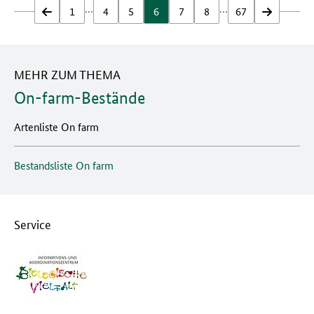
…
…
zurück
1
4
5
6
7
8
67
vor
MEHR ZUM THEMA
On-farm-Bestände
Artenliste On farm
Bestandsliste On farm
Service