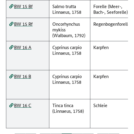
BW 15 Bf
Salmo trutta
Forelle (Meer-,
Linnaeus, 1758
Bach-, Seeforelle)
BW 15 Rf
Oncorhynchus
Regenbogenforelle
mykiss
(Walbaum, 1792)
BW 16 A
Cyprinus carpio
Karpfen
Linnaeus, 1758
BW 16 B
Cyprinus carpio
Karpfen
Linnaeus, 1758
BW 16 C
Tinca tinca
Schleie
(Linnaeus, 1758)