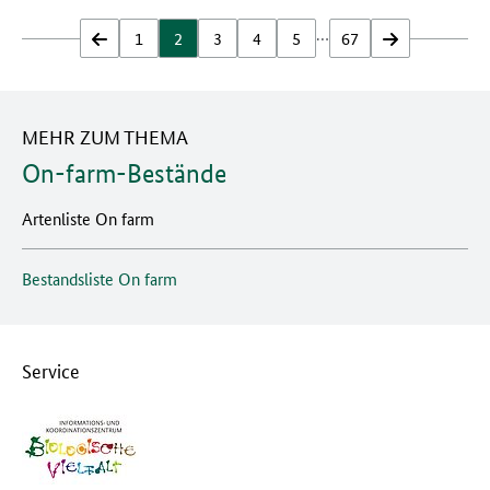
…
zurück
1
2
3
4
5
67
vor
MEHR ZUM THEMA
On-farm-Bestände
Artenliste On farm
Bestandsliste On farm
Service