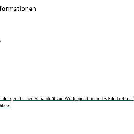
nformationen
)
der genetischen Variabilität von Wildpopulationen des Edelkrebses (
chland