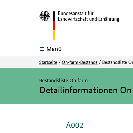
Menü
Startseite
/
On-farm-Bestände
/
Bestandsliste O
Hier beginnt der Hauptinhalt dieser Seite
Bestandsliste On farm
Detailinformationen On
A002