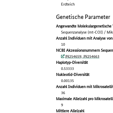
Erdteich
Genetische Parameter
Angewandte Molekulargenetische 
Sequenzanalyse (mt-COI) / Mikr
Anzahl Individuen mit Analyse vo
10
NCBI Akzessionsnummern Sequen
JN254659; JN254663
Haplotyp-Diversität
0.53333
Nukleotid-Diversität
0.00135
Anzahl Individuen mit Mikrosatell
36
Maximale Allelzahl pro Mikrosatell
9
Mittlere Allelzahl