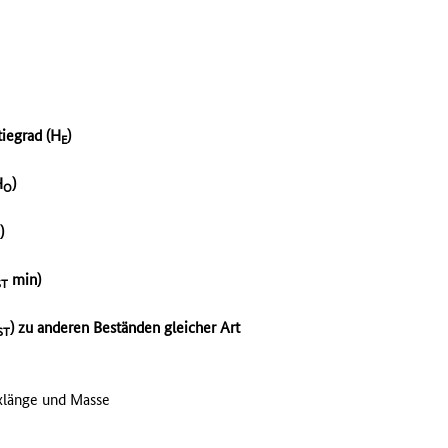
iegrad (H
)
E
H
)
O
)
min)
ST
) zu anderen Beständen gleicher Art
ST
xlänge und Masse