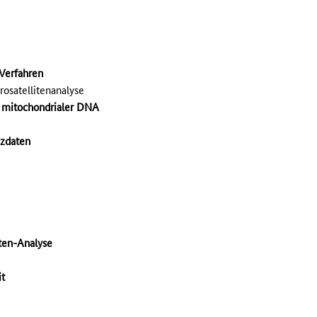
Verfahren
osatellitenanalyse
n mitochondrialer DNA
zdaten
iten-Analyse
it