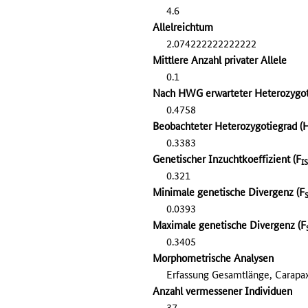
4.6
Allelreichtum
2.074222222222222
Mittlere Anzahl privater Allele
0.1
Nach HWG erwarteter Heterozygot
0.4758
Beobachteter Heterozygotiegrad (
0.3383
Genetischer Inzuchtkoeffizient (F
IS
0.321
Minimale genetische Divergenz (F
0.0393
Maximale genetische Divergenz (F
0.3405
Morphometrische Analysen
Erfassung Gesamtlänge, Carapa
Anzahl vermessener Individuen
37