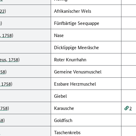
822)
Afrikanischer Wels
)
Fünfbärtige Seequappe
, 1758)
Nase
Dicklippige Meeräsche
eus, 1758)
Roter Knurrhahn
758)
Gemeine Venusmuschel
 1758)
Essbare Herzmuschel
Giebel
1758)
Karausche
2
58)
Goldfisch
8
Taschenkrebs