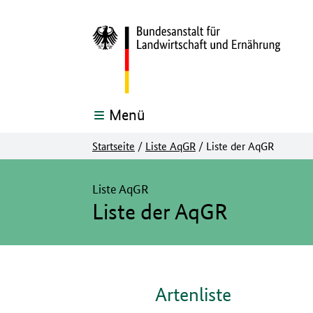
Menü
Startseite
/
Liste AqGR
/
Liste der AqGR
Hier beginnt der Hauptinhalt dieser Seite
Liste AqGR
Liste der AqGR
Artenliste