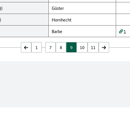
8)
Güster
)
Hornhecht
Barbe
1
…
zurück
1
7
8
9
10
11
vor