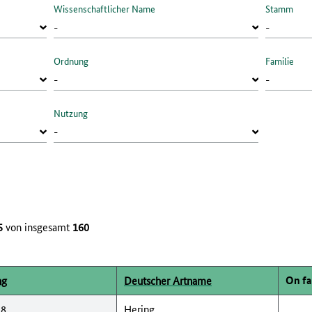
Wissenschaftlicher Name
Stamm
Ordnung
Familie
Nutzung
5
von insgesamt
160
On f
ng
Deutscher Artname
58
Hering