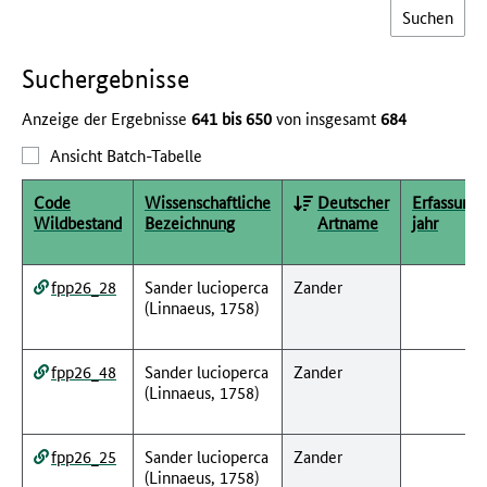
Such­ergebnisse
Anzeige der Ergebnisse
641 bis 650
von insgesamt
684
Ansicht Batch-Tabelle
Code
Wissenschaftliche
Deutscher
Erfassungs
Wildbestand
Bezeichnung
Artname
jahr
fpp26_28
Sander lucioperca
Zander
(Linnaeus, 1758)
fpp26_48
Sander lucioperca
Zander
(Linnaeus, 1758)
fpp26_25
Sander lucioperca
Zander
(Linnaeus, 1758)