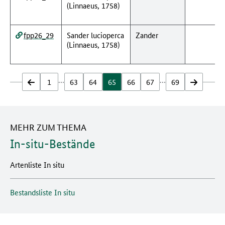
(Linnaeus, 1758)
fpp26_29
Sander lucioperca
Zander
(Linnaeus, 1758)
…
…
zurück
1
63
64
65
66
67
69
vor
MEHR ZUM THEMA
In-situ-Bestände
Artenliste In situ
Bestandsliste In situ