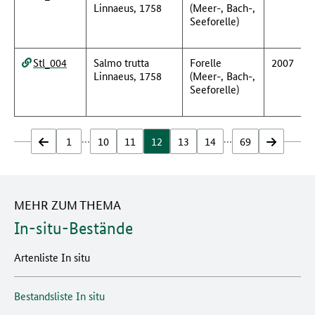
Linnaeus, 1758
(Meer-, Bach-,
Seeforelle)
Stl_004
Salmo trutta
Forelle
2007
Linnaeus, 1758
(Meer-, Bach-,
Seeforelle)
…
…
zurück
1
10
11
12
13
14
69
vor
MEHR ZUM THEMA
In-situ-Bestände
Artenliste In situ
Bestandsliste In situ