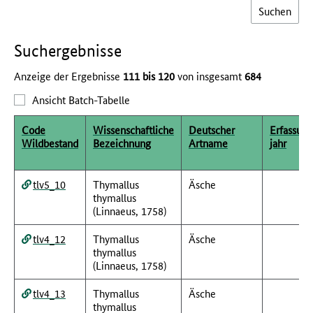
Such­ergebnisse
Anzeige der Ergebnisse
111 bis 120
von insgesamt
684
Ansicht Batch-Tabelle
Code
Wissenschaftliche
Deutscher
Erfassung
Wildbestand
Bezeichnung
Artname
jahr
tlv5_10
Thymallus
Äsche
thymallus
(Linnaeus, 1758)
tlv4_12
Thymallus
Äsche
thymallus
(Linnaeus, 1758)
tlv4_13
Thymallus
Äsche
thymallus