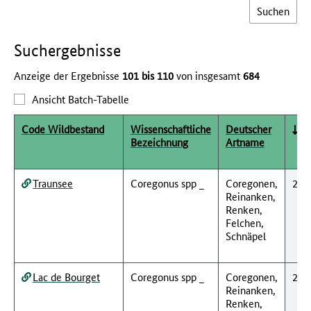
Such­ergebnisse
Anzeige der Ergebnisse
101 bis 110
von insgesamt
684
Ansicht Batch-Tabelle
Code Wildbestand
Wissenschaftliche
Deutscher
Bezeichnung
Artname
Traunsee
Coregonus spp _
Coregonen,
201
Reinanken,
Renken,
Felchen,
Schnäpel
Lac de Bourget
Coregonus spp _
Coregonen,
201
Reinanken,
Renken,