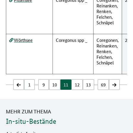
Reinanken,
Renken,
Felchen,
Schnäpel
Wörthsee
Coregonus spp _
Coregonen,
201
Reinanken,
Renken,
Felchen,
Schnäpel
…
…
zurück
1
9
10
11
12
13
69
vor
MEHR ZUM THEMA
In-situ-Bestände