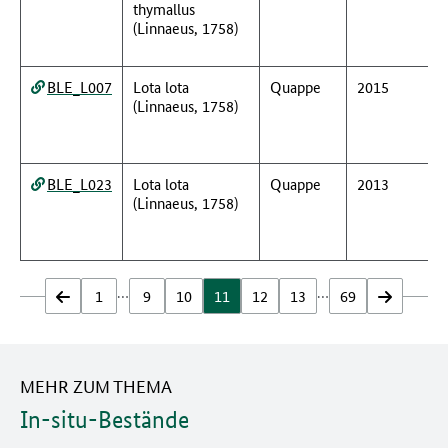
thymallus
(Linnaeus, 1758)
BLE_L007
Lota lota
Quappe
2015
(Linnaeus, 1758)
BLE_L023
Lota lota
Quappe
2013
(Linnaeus, 1758)
…
…
zurück
1
9
10
11
12
13
69
vor
MEHR ZUM THEMA
In-situ-Bestände