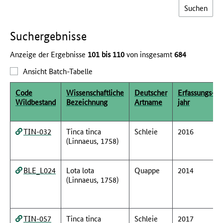
Such­ergebnisse
Anzeige der Ergebnisse
101 bis 110
von insgesamt
684
Ansicht Batch-Tabelle
Code
Wissenschaftliche
Deutscher
Erfassungs­
Wildbestand
Bezeichnung
Artname
jahr
TIN-032
Tinca tinca
Schleie
2016
(Linnaeus, 1758)
BLE_L024
Lota lota
Quappe
2014
(Linnaeus, 1758)
TIN-057
Tinca tinca
Schleie
2017