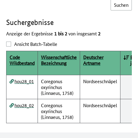
Such­ergebnisse
Anzeige der Ergebnisse
1 bis 2
von insgesamt
2
Ansicht Batch-Tabelle
Code
Wissenschaftliche
Deutscher
Erf
Wildbestand
Bezeichnung
Artname
jahr
hou28_01
Coregonus
Nordseeschnäpel
oxyrinchus
(Linnaeus, 1758)
hou28_02
Coregonus
Nordseeschnäpel
oxyrinchus
(Linnaeus, 1758)