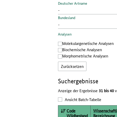
Deutscher Artname
Bundesland
Analysen
Molekular­genetische Analysen
Bio­chemische Analysen
Morphometrische Analysen
Zurücksetzen
Such­ergebnisse
Anzeige der Ergebnisse
31 bis 40
v
Ansicht Batch-Tabelle
Code
Wissenschaftl
Wildbestand
Bezeichnung