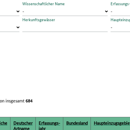
Wissenschaftlicher Name
Erfassungs
Herkunftsgewässer
Haupteinzu
on insgesamt
684
iche
Deutscher
Erfassungs­
Bundesland
Haupteinzugsgebie
Artname
jahr