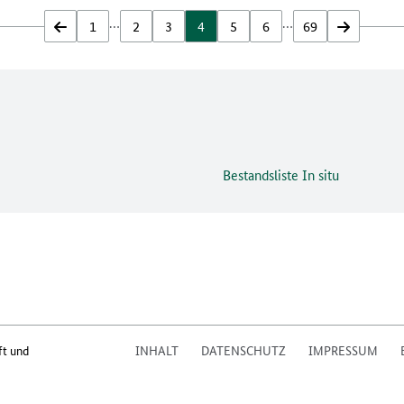
…
…
zurück
1
2
3
4
5
6
69
vor
Bestandsliste In situ
ft und
INHALT
DATENSCHUTZ
IMPRESSUM