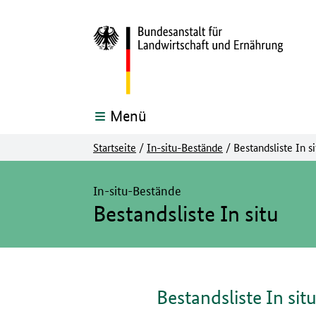
Menü
Startseite
/
In-situ-Bestände
/
Bestandsliste In si
Hier beginnt der Hauptinhalt dieser Seite
In-situ-Bestände
Bestandsliste In situ
Bestandsliste In sit