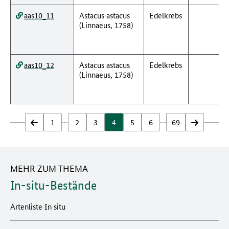
aas10_11
Astacus astacus
Edelkrebs
(Linnaeus, 1758)
aas10_12
Astacus astacus
Edelkrebs
(Linnaeus, 1758)
…
…
zurück
1
2
3
4
5
6
69
vor
MEHR ZUM THEMA
In-situ-Bestände
Artenliste In situ