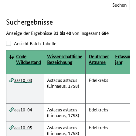
Such­ergebnisse
Anzeige der Ergebnisse
31 bis 40
von insgesamt
684
Ansicht Batch-Tabelle
Code
Wissenschaftliche
Deutscher
Erfassungs
Wildbestand
Bezeichnung
Artname
jahr
aas10_03
Astacus astacus
Edelkrebs
(Linnaeus, 1758)
aas10_04
Astacus astacus
Edelkrebs
(Linnaeus, 1758)
aas10_05
Astacus astacus
Edelkrebs
(Linnaeus, 1758)