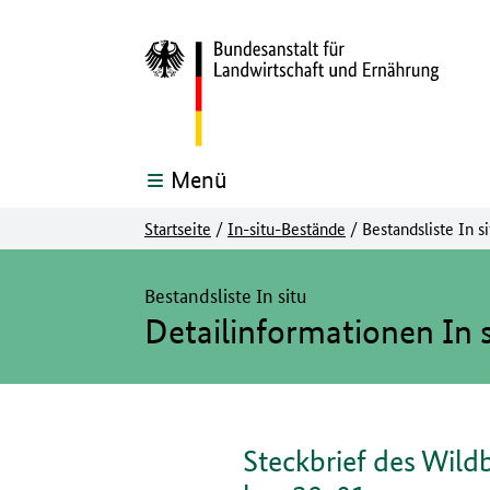
Menü
Startseite
/
In-situ-Bestände
/
Bestandsliste In si
Hier beginnt der Hauptinhalt dieser Seite
Bestandsliste In situ
Detailinformationen In s
Steckbrief des Wild