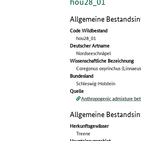
hou28_01
Allgemeine Bestandsi
Code Wildbestand
hou28_01
Deutscher Artname
Nordseeschnäpel
Wissenschaftliche Bezeichnung
Coregonus oxyrinchus (Linnaeus
Bundesland
Schleswig-Holstein
Quelle
Anthropogenic admixture betw
Allgemeine Bestandsi
Herkunftsgewässer
Treene
Haupteinzugsgebiet