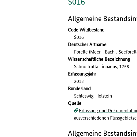
S016
Allgemeine Bestandsi
Code Wildbestand
S016
Deutscher Artname
Forelle (Meer-, Bach-, Seeforell
Wissenschaftliche Bezeichnung
Salmo trutta Linnaeus, 1758
Erfassungs­jahr
2013
Bundesland
Schleswig-Holstein
Quelle
Erfassung und Dokumentation 
ausverschiedenen Flussgebietse
Allgemeine Bestandsi