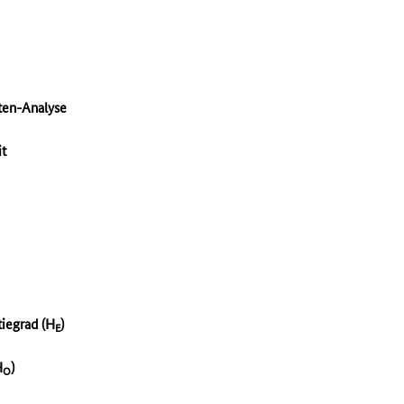
iten-Analyse
it
iegrad (H
)
E
H
)
O