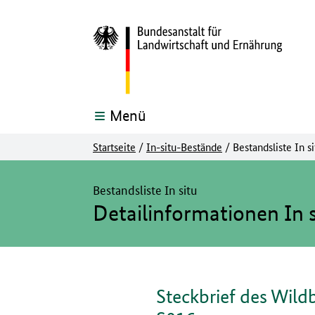
Menü
Startseite
/
In-situ-Bestände
/
Bestandsliste In si
Hier beginnt der Hauptinhalt dieser Seite
Bestandsliste In situ
Detailinformationen In s
Steckbrief des Wild