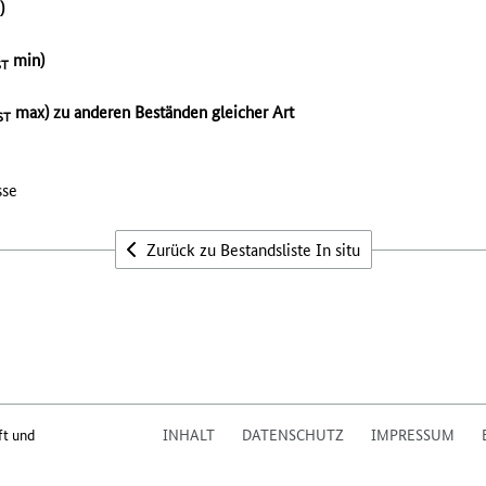
)
min)
ST
max) zu anderen Beständen gleicher Art
ST
sse
Zurück zu Bestandsliste In situ
ft und
INHALT
DATENSCHUTZ
IMPRESSUM