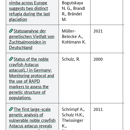
vimba across Europe
Bogutskaya
suggests two distinct
N. G., Brandl
refugia during the last
R., Brändel
glaciation
M.
Statusanalyse der
Müller-
2021
1
genetischen Vielfalt von
Belecke A.,
Zuchtsalmoniden in
Kohlmann K.
Deutschland
Status of the noble
Schulz, R.
2000
crayfish Astacus
astacus(L.) in Germany:
Monitoring protocol and
the use of RAPD
markers to assess the
genetic structure of
populations.
The first large-scale
Schrimpf A.,
2011
genetic analysis of
Schulz H.K.,
vulnerable noble crayfish
Theissinger
Astacus astacus reveals
K.,