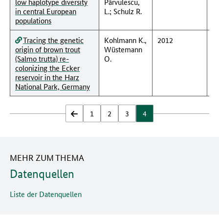
low haplotype diversity
Pârvulescu,
in central European
L.; Schulz R.
populations
Tracing the genetic
Kohlmann K.,
2012
origin of brown trout
Wüstemann
(Salmo trutta) re-
O.
colonizing the Ecker
reservoir in the Harz
National Park, Germany
zurück
1
2
3
4
MEHR ZUM THEMA
Datenquellen
Liste der Datenquellen