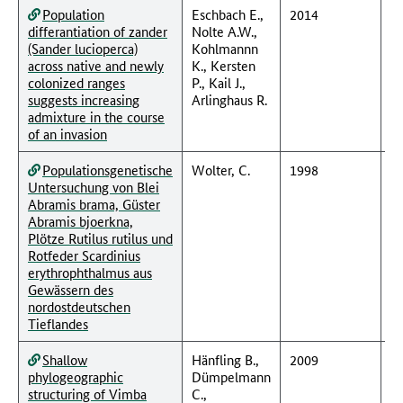
Population
Eschbach E.,
2014
differantiation of zander
Nolte A.W.,
(Sander lucioperca)
Kohlmannn
across native and newly
K., Kersten
colonized ranges
P., Kail J.,
suggests increasing
Arlinghaus R.
admixture in the course
of an invasion
Populationsgenetische
Wolter, C.
1998
Untersuchung von Blei
Abramis brama, Güster
Abramis bjoerkna,
Plötze Rutilus rutilus und
Rotfeder Scardinius
erythrophthalmus aus
Gewässern des
nordostdeutschen
Tieflandes
Shallow
Hänfling B.,
2009
phylogeographic
Dümpelmann
structuring of Vimba
C.,