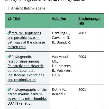
Ansicht Batch-Tabelle
O
Titel
Autor/en
Erscheinungs­
f
jahr
mtDNA sequences
Hänfling B.,
2002
and possible invasion
Carvalho G.
pathways of the chinese
R., Brandl R.
mitten crab
Phylogenetic
Van Houdt,
2003
relationships among
J.K.,
Palearctic and Nearctic
Hellemanns,
burbot (Lota lota):
B., Volckaert,
Pleistocene extinctions
F.A.M.
and recolonization
Phylogeography of the
Kotlík P.,
2001
barbel (barbus barbus)
Berrebi P.
assesed by mitochondrial
DANN variation