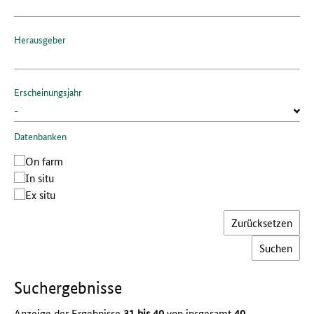
Herausgeber
Erscheinungs­jahr
Datenbanken
On farm
In situ
Ex situ
Zurücksetzen
Such­ergebnisse
Anzeige der Ergebnisse
31 bis 40
von insgesamt
40